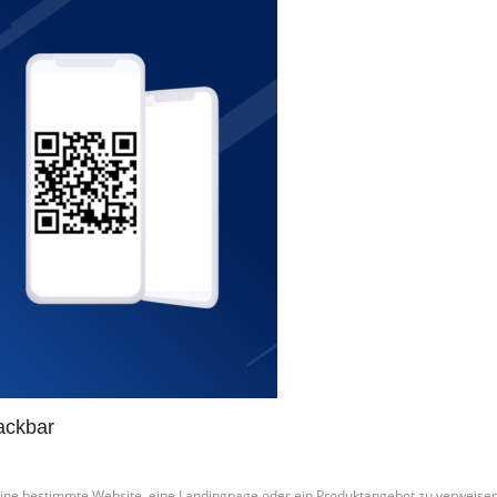
ackbar
uf eine bestimmte Website, eine Landingpage oder ein Produktangebot zu verwei