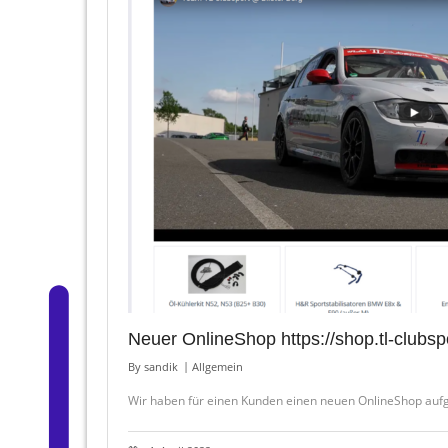
Neuer OnlineShop https://shop.tl-clubsp
By
sandik
Allgemein
Wir haben für einen Kunden einen neuen OnlineShop aufge