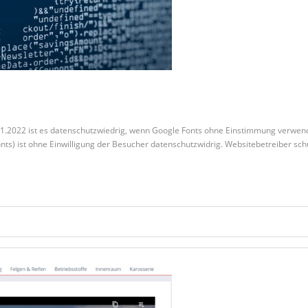
1.2022 ist es datenschutzwiedrig, wenn Google Fonts ohne Einstimmung verwend
Fonts) ist ohne Einwilligung der Besucher datenschutzwidrig. Websitebetreiber 