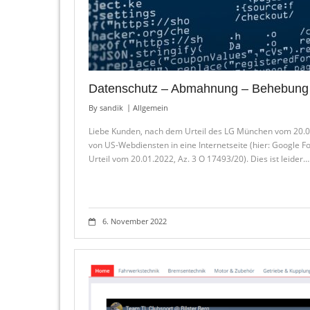
Datenschutz – Abmahnung – Behebung
By
sandik
Allgemein
Liebe Kunden, nach dem Urteil des LG München vom 20.0
von US-Webdiensten in eine Internetseite (hier: Google 
Urteil vom 20.01.2022, Az. 3 O 17493/20). Dies ist leider…
6. November 2022