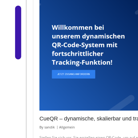
CueQR – dynamische, skalierbar und tr
By
sandik
Allgemein
Stellen Sie sich vor, Sie erstellen einen QR-Code, um a